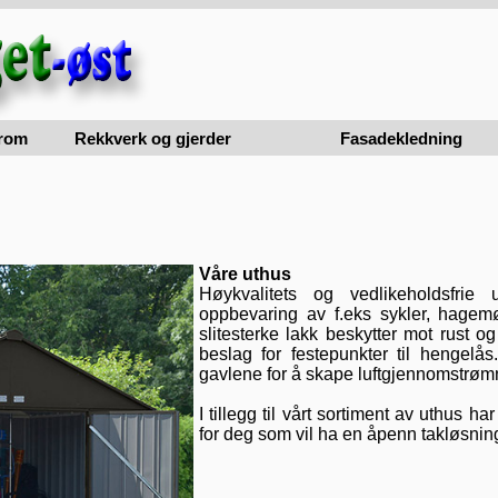
rom
Rekkverk og gjerder
Fasadekledning
Våre uthus
Høykvalitets og vedlikeholdsfri
oppbevaring av f.eks sykler, hagem
slitesterke lakk beskytter mot rust o
beslag for festepunkter til hengelås
gavlene for å skape luftgjennomstrømn
I tillegg til vårt sortiment av uthus har
for deg som vil ha en åpenn takløsning