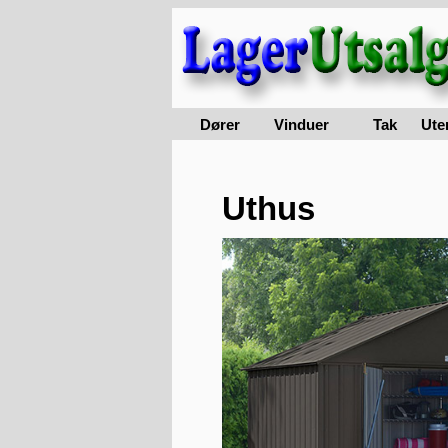
Dører
Vinduer
Tak
Ute
Uthus