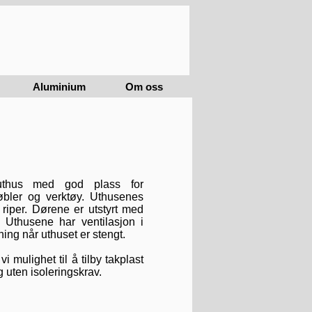
Aluminium
Om oss
e uthus med god plass for
øbler og verktøy. Uthusenes
g riper. Dørene er utstyrt med
. Uthusene har ventilasjon i
ing når uthuset er stengt.
 vi mulighet til å tilby takplast
 uten isoleringskrav.